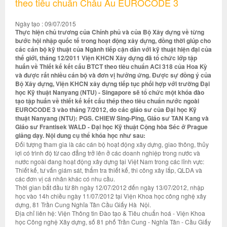
theo tiêu chuẩn Châu Âu EUROCODE 3
Ngày tạo : 09/07/2015
Thực hiện chủ trương của Chính phủ và của Bộ Xây dựng về từng
bước hội nhập quốc tế trong hoạt động xây dựng, đồng thời giúp cho
các cán bộ kỹ thuật của Ngành tiếp cận dần với kỹ thuật hiện đại của
thế giới, tháng 12/2011 Viện KHCN Xây dựng đã tổ chức lớp tập
huấn về Thiết kế kết cấu BTCT theo tiêu chuẩn ACI 318 của Hoa Kỳ
và được rất nhiều cán bộ và đơn vị hưởng ứng. Được sự đồng ý của
Bộ Xây dựng, Viện KHCN xây dựng tiếp tục phối hợp với trường Đại
học Kỹ thuật Nanyang (NTU) - Singapore sẽ tổ chức một khóa đào
tạo tập huấn về thiết kế kết cấu thép theo tiêu chuẩn nước ngoài
EUROCODE 3 vào tháng 7/2012, do các giáo sư của Đại học Kỹ
thuật Nanyang (NTU): PGS. CHIEW Sing-Ping, Giáo sư TAN Kang và
Giáo sư Frantisek WALD - Đại học Kỹ thuật Cộng hòa Séc ở Prague
giảng dạy. Nội dung cụ thể khóa học như sau:
Đối tượng tham gia là các cán bộ hoạt động xây dựng, giao thông, thủy
lợi có trình độ từ cao đẳng trở lên ở các doanh nghiệp trong nước và
nước ngoài đang hoạt động xây dựng tại Việt Nam trong các lĩnh vực:
Thiết kế, tư vấn giám sát, thẩm tra thiết kế, thi công xây lắp, QLDA và
các đơn vị cá nhân khác có nhu cầu.
Thời gian bắt đầu từ 8h ngày 12/07/2012 đến ngày 13/07/2012, nhập
học vào 14h chiều ngày 11/07/2012 tại Viện Khoa học công nghệ xây
dựng, 81 Trần Cung Nghĩa Tân Cầu Giấy Hà Nội.
Địa chỉ liên hệ: Viện Thông tin Đào tạo & Tiêu chuẩn hoá - Viện Khoa
học Công nghệ Xây dựng, số 81 phố Trần Cung - Nghĩa Tân - Cầu Giấy