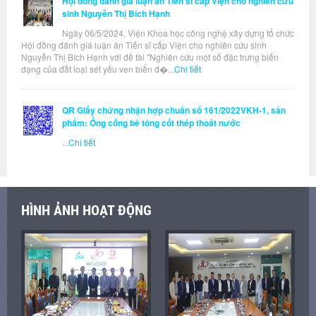
Hội đồng đánh giá luận án Tiến sĩ cấp Viện cho nghiên cứu
sinh Nguyễn Thị Bích Hạnh
Ngày 06/5/2024, Viện Khoa học công nghệ xây dựng tổ chức
Hội đồng đánh giá luận án Tiến sĩ cấp Viện cho nghiên cứu sinh
Nguyễn Thị Bích Hạnh với đề tài "Nghiên cứu một số đặc trưng biến
dạng của đất loại sét yếu ven biển đ�...
Chi tiết
QR Giấy chứng nhận hợp chuẩn số 161/2022VKH-1, sản
phẩm: Ống cống bê tông cốt thép thoát nước
...
Chi tiết
HÌNH ẢNH HOẠT ĐỘNG