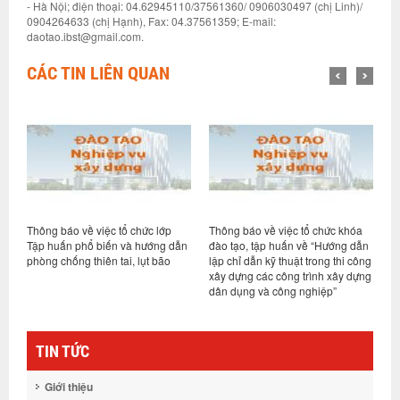
- Hà Nội; điện thoại: 04.62945110/37561360/ 0906030497 (chị Linh)/
0904264633 (chị Hạnh), Fax: 04.37561359; E-mail:
daotao.ibst@gmail.com.
CÁC TIN LIÊN QUAN
Thông báo về việc tổ chức lớp
Thông báo về việc tổ chức khóa
K
Tập huấn phổ biến và hướng dẫn
đào tạo, tập huấn về “Hướng dẫn
t
phòng chống thiên tai, lụt bão
lập chỉ dẫn kỹ thuật trong thi công
s
xây dựng các công trình xây dựng
dân dụng và công nghiệp”
TIN TỨC
Giới thiệu