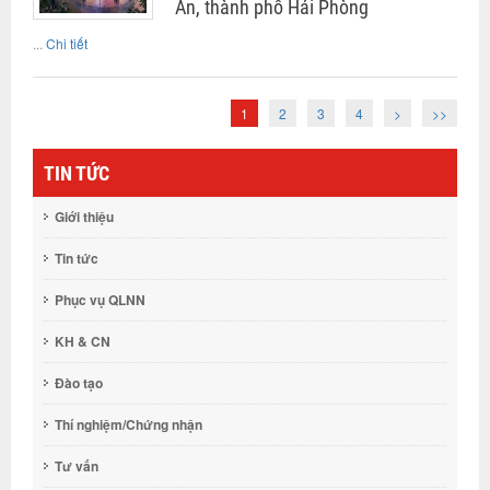
An, thành phố Hải Phòng
...
Chi tiết
1
2
3
4
>
>>
TIN TỨC
Giới thiệu
Tin tức
Phục vụ QLNN
KH & CN
Đào tạo
Thí nghiệm/Chứng nhận
Tư vấn