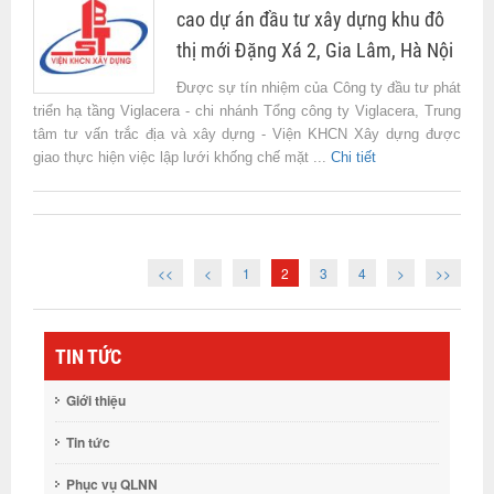
cao dự án đầu tư xây dựng khu đô
thị mới Đặng Xá 2, Gia Lâm, Hà Nội
Được sự tín nhiệm của Công ty đầu tư phát
triển hạ tầng Viglacera - chi nhánh Tổng công ty Viglacera, Trung
tâm tư vấn trắc địa và xây dựng - Viện KHCN Xây dựng được
giao thực hiện việc lập lưới khống chế mặt ...
Chi tiết
<<
<
1
2
3
4
>
>>
TIN TỨC
Giới thiệu
Tin tức
Phục vụ QLNN