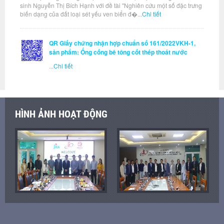
sinh Nguyễn Thị Bích Hạnh với đề tài "Nghiên cứu một số đặc trưng
biến dạng của đất loại sét yếu ven biển đ�...
Chi tiết
QR Giấy chứng nhận hợp chuẩn số 161/2022VKH-1,
sản phẩm: Ống cống bê tông cốt thép thoát nước
...
Chi tiết
HÌNH ẢNH HOẠT ĐỘNG