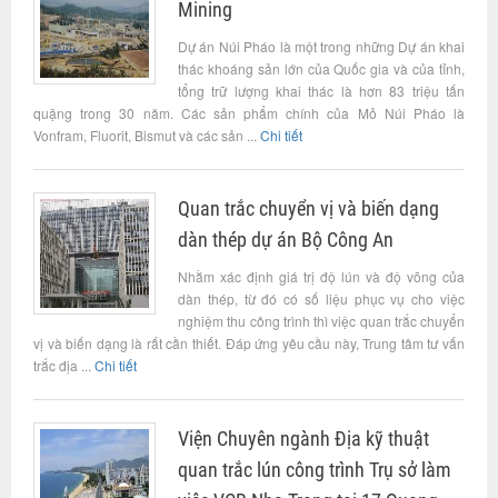
Mining
Dự án Núi Pháo là một trong những Dự án khai
thác khoáng sản lớn của Quốc gia và của tỉnh,
tổng trữ lượng khai thác là hơn 83 triệu tấn
quặng trong 30 năm. Các sản phẩm chính của Mỏ Núi Pháo là
Vonfram, Fluorit, Bismut và các sản ...
Chi tiết
Quan trắc chuyển vị và biến dạng
dàn thép dự án Bộ Công An
Nhằm xác định giá trị độ lún và độ võng của
dàn thép, từ đó có số liệu phục vụ cho việc
nghiệm thu công trình thì việc quan trắc chuyển
vị và biến dạng là rất cần thiết. Đáp ứng yêu cầu này, Trung tâm tư vấn
trắc địa ...
Chi tiết
Viện Chuyên ngành Địa kỹ thuật
quan trắc lún công trình Trụ sở làm