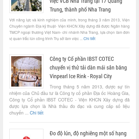
việc VCB Nha Trang tại 17 Quang
Trung, thành phố Nha Trang
Với năng lực và kinh nghiệm của mình, trong tháng 3 năm 2013, Viện
Chuyên ngành Địa kỹ thuật- Viện KHCN Xây dựng đã được Ngân hàng
TMCP ngoại thương Việt Nam- chi nhánh Nha Trang, lựa chọn làm đơn
vị quan trắc lún công trình Trụ sở làm việc ...
Chi tiết
Công ty Cổ phần IBST COTEC
chuyển vị thử tải dàn mái sân băng
Vinpearl Ice Rink - Royal City
Trong tháng 5 năm 2013, được sự tín
nhiệm của Chủ đầu tư là Công ty cổ phần Địa ốc Hoàng Gia,
Công ty Cổ phần IBST COTEC - Viện KHCN Xây dựng đã
được lựa chọn là Nhà thầu đo đạc và cung cấp số liệu
chuyển ...
Chi tiết
Đo độ lún, độ nghiêng một số hạng