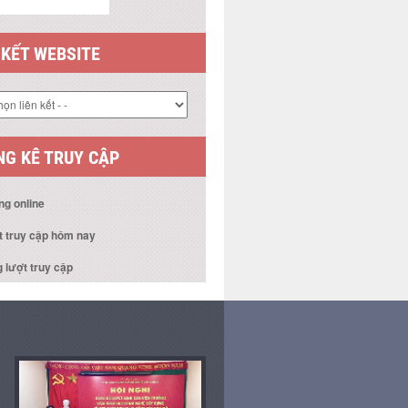
 KẾT WEBSITE
G KÊ TRUY CẬP
ng online
t truy cập hôm nay
 lượt truy cập