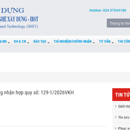
Hotline: 024 37544196
QLNN
KH & CN
ĐÀO TẠO
THÍ NGHIỆM/CHỨNG NHẬN
TƯ VẤN
THI CÔN
g nhận hợp quy số: 129-1/2026VKH
TIN T
Giới th
Tin tức
Phục 