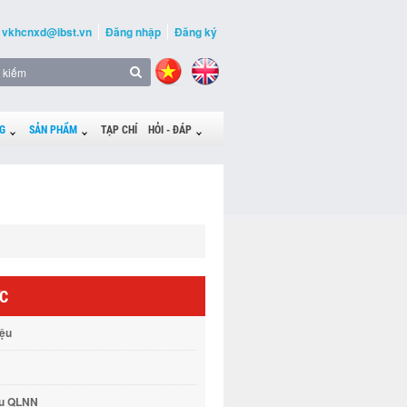
vkhcnxd@ibst.vn
Đăng nhập
Đăng ký
G
SẢN PHẨM
TẠP CHÍ
HỎI - ĐÁP
ỨC
iệu
vụ QLNN