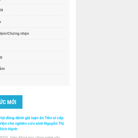
CN
o
hiệm/Chứng nhận
ng
hẩm
TỨC MỚI
Hội đồng đánh giá luận án Tiến sĩ cấp
Viện cho nghiên cứu sinh Nguyễn Thị
Bích Hạnh
2024, Viện Khoa học công nghệ xây