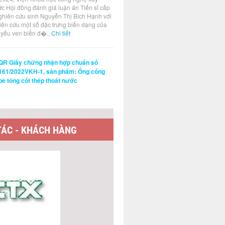
ức Hội đồng đánh giá luận án Tiến sĩ cấp
ghiên cứu sinh Nguyễn Thị Bích Hạnh với
hiên cứu một số đặc trưng biến dạng của
t yếu ven biển đ�...
Chi tiết
QR Giấy chứng nhận hợp chuẩn số
161/2022VKH-1, sản phẩm: Ống cống
bê tông cốt thép thoát nước
TÁC - KHÁCH HÀNG