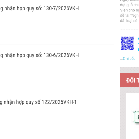
dựng tổ ch
g nhận hợp quy số: 130-7/2026VKH
Viện cho n
đề tài "Ng
đất loại sé
g nhận hợp quy số: 130-6/2026VKH
...
Chi tiết
ĐỐI 
g nhận hợp quy số 122/2025VKH-1