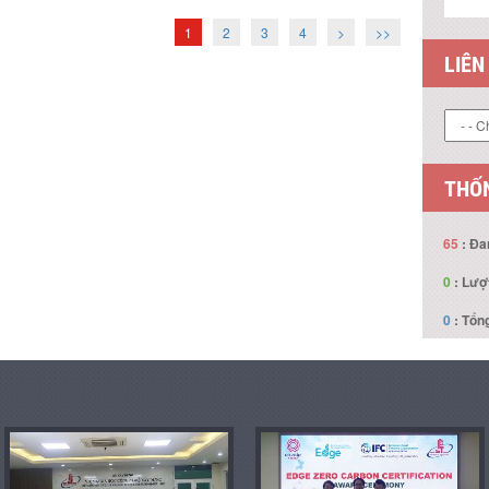
1
2
3
4
>
>>
LIÊN
THỐN
65
: Đa
0
: Lượ
0
: Tổng