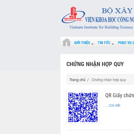
GIỚI THIỆU
TIN TỨC
PHỤC VỤ 
CHỨNG NHẬN HỢP QUY
Trang chủ
Chứng nhận hợp quy
QR Giấy chứn
...
Chi tiết